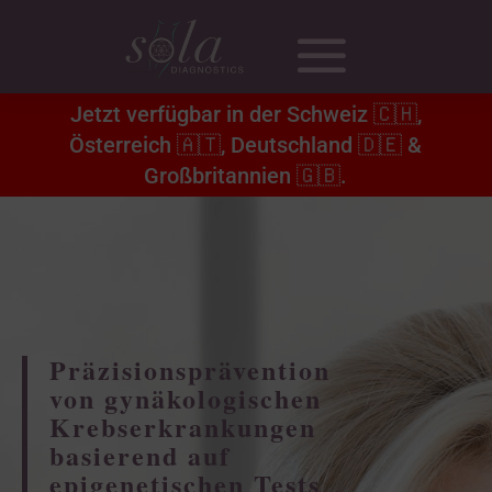
Jetzt verfügbar in der Schweiz 🇨🇭,
Österreich 🇦🇹, Deutschland 🇩🇪 &
Großbritannien 🇬🇧.
Präzisionsprävention
von gynäkologischen
Krebserkrankungen
basierend auf
epigenetischen Tests